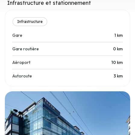
Infrastructure et stationnement
Infrastructure
Gare
1
km
Gare routière
0
km
Aéroport
10
km
Autoroute
3
km