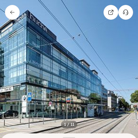
1
/
11