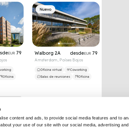
Nuevo
sde
79
desde
79
Walborg 2A
EUR
EUR
ajos
Amsterdam
,
Países Bajos
orking
Oficina virtual
Coworking
Oficina
Salas de reuniones
Oficina
sde
99
desde
95
1 Iassonos Street
EUR
EUR
ajos
Nicosia
,
Cyprus
s
orking
Oficina virtual
Coworking
ise content and ads, to provide social media features and to anal
Oficina
Salas de reuniones
Oficina
about your use of our site with our social media, advertising and