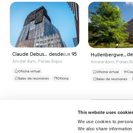
desde
95
Claude Debussylaan 82-84
de
Hullenbergweg 81 - 135
EUR
Amsterdam
,
Países Bajos
Amsterdam
,
Países B
Oficina virtual
Oficina virtual
Cow
Salas de reuniones
Oficina
Salas de reuniones
desde
79
de
Diemerhof 42
Keizersgracht 127
EUR
Mejor precio
Diemen
,
Países Bajos
Amsterdam
,
Países B
This website uses cookie
Oficina virtual
Coworking
Oficina virtual
Cow
We use cookies to personal
Salas de reuniones
Oficina
Salas de reuniones
We also share information 