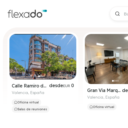
desde
0
Calle Ramiro de Maeztu N1 Planta 1
EUR
de
Gran Via Marques del Turia 49-1
Valencia
,
España
Valencia
,
España
Oficina virtual
Oficina virtual
Salas de reuniones