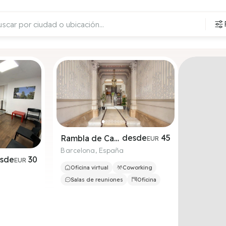
desde
45
Rambla de Catalunya, 125, 3º 2ª
EUR
Barcelona
,
España
sde
30
EUR
Oficina virtual
Coworking
Salas de reuniones
Oficina