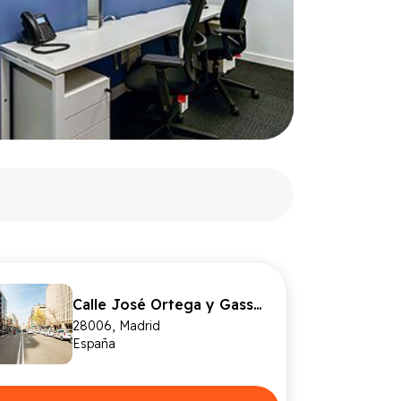
Calle José Ortega y Gasset 22-24, Level 5
28006
,
Madrid
España