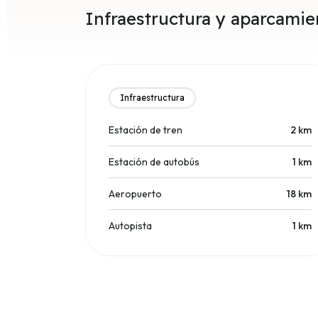
Infraestructura y aparcamie
Infraestructura
Estación de tren
2
km
Estación de autobús
1
km
Aeropuerto
18
km
Autopista
1
km