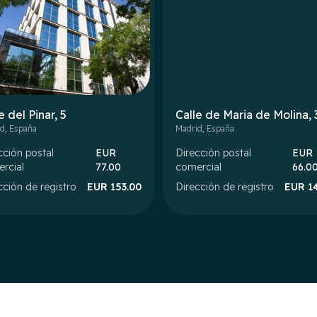
e del Pinar, 5
Calle de Maria de Molina, 
id
,
España
Madrid
,
España
cción postal
EUR
Dirección postal
EUR
rcial
77.00
comercial
66.0
cción de registro
EUR
153.00
Dirección de registro
EUR
1