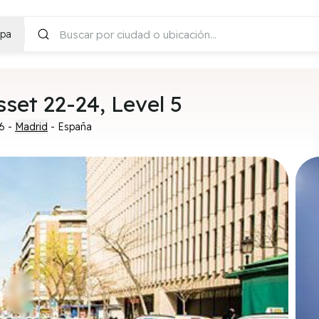
pa
set 22-24, Level 5
6
-
Madrid
- España